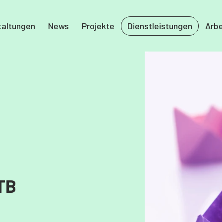
taltungen
News
Projekte
Dienstleistungen
Arbe
TB